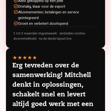
check_circle
Alles gekoppeld op één plek
check_circle
Drietalig, klaar voor de export
check_circle
Abonnementen, betalingen en service
geïntegreerd
check_circle
Groeit en verbetert doorlopend
2 tot 3 maanden migratiewerk · sindsdien continu
doorontwikkeld · nu de derde layout live
★
★
★
★
★
Erg tevreden over de
samenwerking! Mitchell
denkt in oplossingen,
schakelt snel en levert
altijd goed werk met een