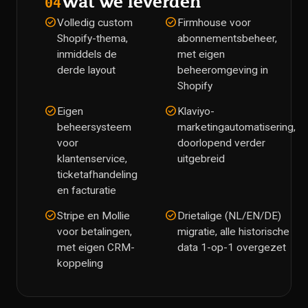
Wat we leverden
04
check_circle
check_circle
Volledig custom
Firmhouse voor
Shopify-thema,
abonnementsbeheer,
inmiddels de
met eigen
derde layout
beheeromgeving in
Shopify
check_circle
check_circle
Eigen
Klaviyo-
beheersysteem
marketingautomatisering,
voor
doorlopend verder
klantenservice,
uitgebreid
ticketafhandeling
en facturatie
check_circle
check_circle
Stripe en Mollie
Drietalige (NL/EN/DE)
voor betalingen,
migratie, alle historische
met eigen CRM-
data 1-op-1 overgezet
koppeling