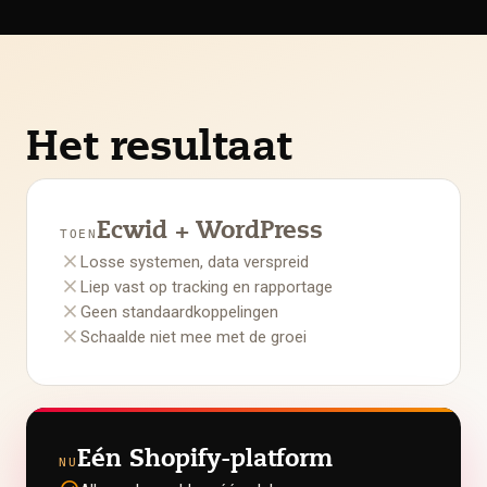
Het resultaat
Ecwid + WordPress
TOEN
close
Losse systemen, data verspreid
close
Liep vast op tracking en rapportage
close
Geen standaardkoppelingen
close
Schaalde niet mee met de groei
Eén Shopify-platform
NU