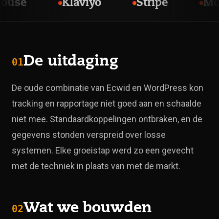
se
Klaviyo
Stripe
Molli
De uitdaging
01
De oude combinatie van Ecwid en WordPress kon
tracking en rapportage niet goed aan en schaalde
niet mee. Standaardkoppelingen ontbraken, en de
gegevens stonden verspreid over losse
systemen. Elke groeistap werd zo een gevecht
met de techniek in plaats van met de markt.
Wat we bouwden
02