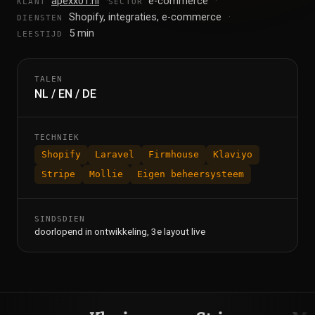
apexx01.nl
e-commerce
KLANT
SECTOR
Shopify, integraties, e-commerce
DIENSTEN
5 min
LEESTIJD
TALEN
NL / EN / DE
TECHNIEK
Shopify
Laravel
Firmhouse
Klaviyo
Stripe
Mollie
Eigen beheersysteem
SINDSDIEN
doorlopend in ontwikkeling, 3e layout live